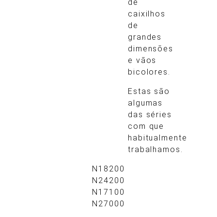
de
caixilhos
de
grandes
dimensões
e vãos
bicolores.
Estas são
algumas
das séries
com que
habitualmente
trabalhamos.
N18200
N24200
N17100
N27000