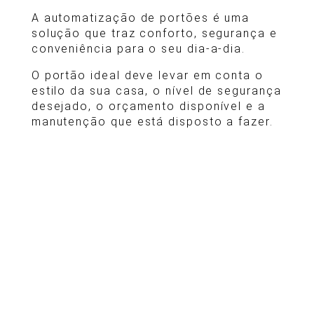
A automatização de portões é uma
solução que traz conforto, segurança e
conveniência para o seu dia-a-dia.
O portão ideal deve levar em conta o
estilo da sua casa, o nível de segurança
desejado, o orçamento disponível e a
manutenção que está disposto a fazer.
TIPOS DE PORTÃO
Basculante
Abre para cima, geralmente com uma
única folha. Pode ser automatizado com
motor fixado na parte superior que
eleva e baixa a folha do portão. É uma
excelente opção para quem tem pouco